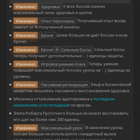
Изменено
Здоровье
У всех боссов снижен
максимальный запас здоровья и щитов.
Изменено
Опыт персонажа
Получаемый опыт вновь
зависит от % полученной монеты.
Изменено
Броня
Шлем больше не даёт боссам очков
брони.
Изменено
Броня
>
Сильные боссы
Сильные боссы
теперь получают дополнительные
2
3
единицы защиты.
Изменено
Игровое умение Атака
Теперь умение
повышает максимальный потолок урона на
1
2
единицы за
уровень.
Изменено
Пассивная регенерация
Эльф и Космический
захватчик лишились пассивного восстановления здоровья.
Механика отталкивания адаптирована к
последним
изменениям угла попадания
по врагам.
Элита Роберта Пустотного больше не может восстановить
его щит на более чем 200 единиц.
Изменено
Максимальный урон
В нанесении урона
боссам больше не используется стандартный вызов