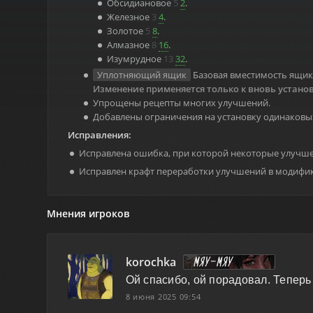
Обсидиановое
5
2
.
Железное
3
4
.
Золотое
5
8
.
Алмазное
8
16
.
Изумрудное
13
32
.
Уплотняющий ящик
Базовая вместимость ящик
Изменение применяется только к вновь устан
Упрощены рецепты многих улучшений.
Добавлены ограничения на установку одинаковых
Исправлена ошибка, при которой некоторые улучше
Исправлен крафт переработки улучшений в модифик
Мнения игроков
korochka
Ой спасибо, ой порадовал. Теперь
8 июня 2025 09:54