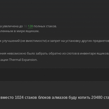
а увеличена до
16
128
полных стаков.
овленным в мире ящикам.
 улучшений (не вместимости) и запрет на установку других предметов
ния невозможно было забрать обратно из слотов в инвентаре ящиков
ации Thermal Expansion.
 вместо 1024 стаков блоков алмазов буду копить 20480 ст