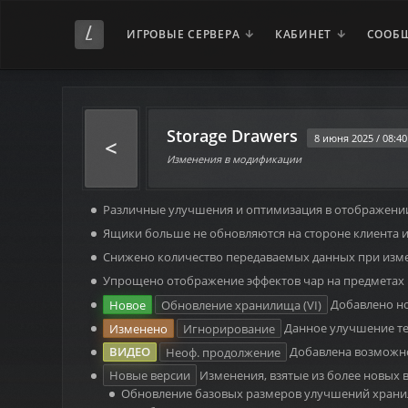
ИГРОВЫЕ СЕРВЕРА
КАБИНЕТ
СООБ
Storage Drawers
8 июня 2025 / 08:40
<
Изменения в модификации
Различные улучшения и оптимизация в отображении
Ящики больше не обновляются на стороне клиента и 
Снижено количество передаваемых данных при измен
Упрощено отображение эффектов чар на предметах 
Новое
Обновление хранилища (VI)
Добавлено но
Изменено
Игнорирование
Данное улучшение т
Неоф. продолжение
Добавлена возможно
Новые версии
Изменения, взятые из более новых 
Обновление базовых размеров улучшений храни