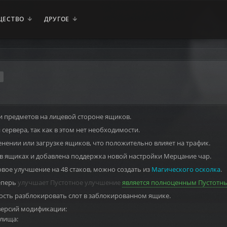
ЩЕСТВО
ДРУГОЕ
 предметов на лицевой стороне ящиков.
сервера, так как в этом нет необходимости.
ении или загрузке ящиков, что положительно влияет на трафик.
в ящиках и добавлена поддержка новой настройки Мерцание чар.
вое улучшение на 48 стаков, можно создать из
Магического осколка
.
еперь
улучшает Пустотное улучшение
является полноценным Пустотн
сть разблокировать слот в заблокированном ящике.
версий модификации:
лища: