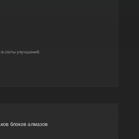
 в слоты улучшений.
.
аков блоков алмазов