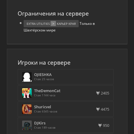
Ограничения на сервере
Только в
>
EXTRA UTILITIES
КАРЬЕР КРАЯ
Шахтёрском мире
Игроки на сервере
OJIESHKA
Стаж 25 часов
TheDemonCat
2405
Стаж 1144 часа
Shuricvel
4475
Стаж 6545 часов
DJKirs
950
Стаж 189 часов