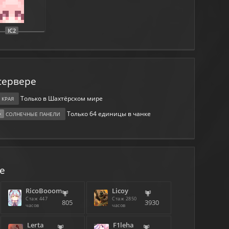
сервере
Только в Шахтёрском мире
 КРАЯ
Только 64 единицы в чанке
>
СОЛНЕЧНЫЕ ПАНЕЛИ
е
RicoBooom
Licoy
Стаж 447
Стаж 2850
805
3930
часов
часов
Lerta
F1leha