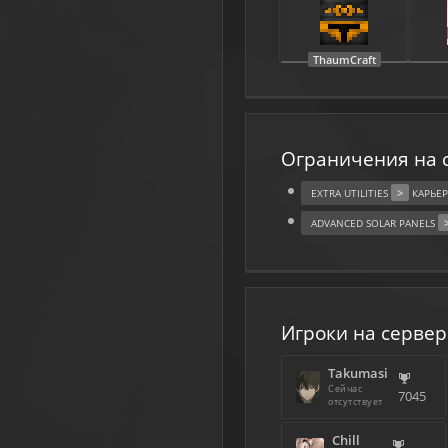
Ограничения на 
>
EXTRA UTILITIES
КАРЬЕР
ADVANCED SOLAR PANELS
Игроки на сервер
Takumasi
Сейчас
7045
отсутствует
Chill