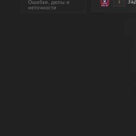
За
3
Ошибки, дюпы и
неточности