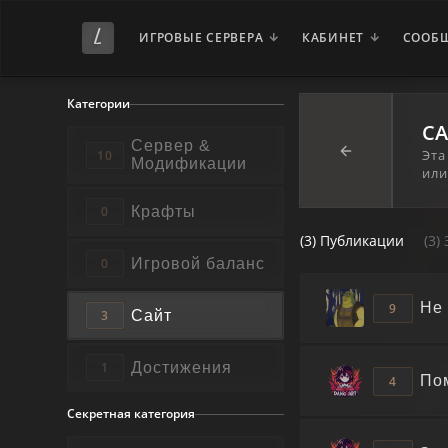
ИГРОВЫЕ СЕРВЕРА
КАБИНЕТ
СООБ
Категории
С
Сервер &
Эта
10
Модификации
или
Крафты
0
(3) Публикации
(3)
Игровой баланс
0
Не
9
Сайт
3
Достижения
1
По
4
Секретная категория